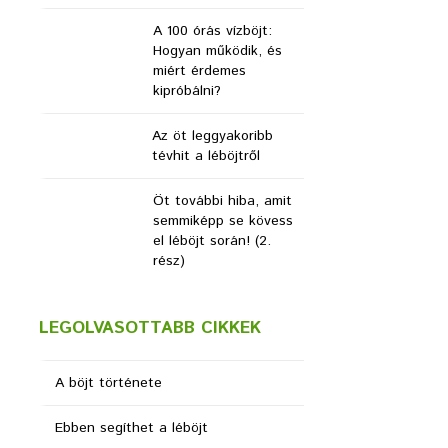
A 100 órás vízböjt:
Hogyan működik, és
miért érdemes
kipróbálni?
Az öt leggyakoribb
tévhit a léböjtről
Öt további hiba, amit
semmiképp se kövess
el léböjt során! (2.
rész)
LEGOLVASOTTABB CIKKEK
A böjt története
Ebben segíthet a léböjt