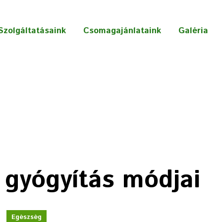
Szolgáltatásaink
Csomagajánlataink
Galéria
ó gyógyítás módjai
Egészség