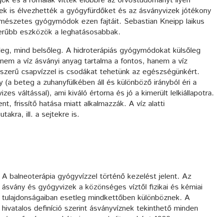
ök és a rómaiak vitték előbbre az orvostudományt ilyen
ek is élvezhették a gyógyfürdőket és az ásványvizek jótékony
ermészetes gyógymódok ezen fajtáit. Sebastian Kneipp laikus
szerűbb eszközök a leghatásosabbak.
leg, mind belsőleg. A hidroterápiás gyógymódokat külsőleg
 nem a víz ásványi anyag tartalma a fontos, hanem a víz
yszerű csapvízzel is csodákat tehetünk az egészségünkért.
 (a beteg a zuhanyfülkében áll és különböző irányból éri a
s váltással), ami kiváló értorna és jó a kimerült lelkiállapotra.
t, frissítő hatása miatt alkalmazzák. A víz alatti
akra, ill. a sejtekre is.
A balneoterápia gyógyvízzel történő kezelést jelent. Az
ásvány és gyógyvizek a közönséges víztől fizikai és kémiai
tulajdonságaiban esetleg mindkettőben különböznek. A
hivatalos definíció szerint ásványvíznek tekinthető minden