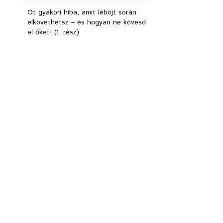
Öt gyakori hiba, amit léböjt során
elkövethetsz – és hogyan ne kövesd
el őket! (1. rész)