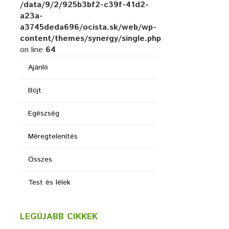
/data/9/2/925b3bf2-c39f-41d2-
a23a-
a3745deda696/ocista.sk/web/wp-
content/themes/synergy/single.php
on line
64
Ajánló
Böjt
Egészség
Méregtelenítés
Összes
Test és lélek
LEGÚJABB CIKKEK