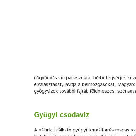
nőgyógyászati panaszokra, bőrbetegségek keze
elválasztását, javítja a bélmozgásokat. Magyaro
gyógyvizek további fajtái: földmeszes, szénsava
Gyűgyi csodavíz
A nálunk található gyűgyi termálforrás magas sz