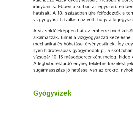
különböző vizek gyógyhatásait. Később a görög
irányban is. Ebben a korban az egyszerű ember
hatásait. A 18. században újra felfedezték a t
vízgyógyász hitvallása az volt, hogy a legegy
A víz sokféleképpen hat az emberre mind külső
alkalmazzák. Ennél a vízgyógyászati kezelésnél
mechanikai és hőhatásai érvényesülnek. Így eg
Ilyen hidroterápiás gyógymódok pl. a skótzuhany
vízsugár 10-15 másodpercenként meleg, hideg vize
A légbuborékfürdő enyhe, felületes kezelést jelen
sugármasszázs jó hatással van az erekre, nyirokut
Gyógyvizek