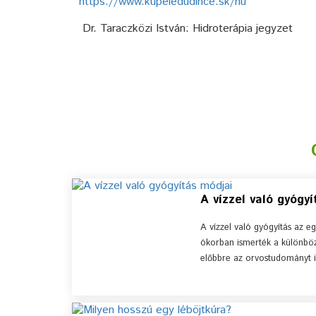
https://www.kupeledudince.sk/hu
Dr. Taraczközi István: Hidroterápia jegyzet
A vízzel való gyógy
A vízzel való gyógyítás az 
ókorban ismerték a különböz
előbbre az orvostudományt i