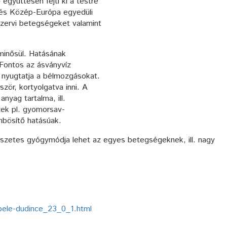
együttesen fejti ki a testre
a és Közép-Európa egyedüli
zervi betegségeket valamint
minősül. Hatásának
 Fontos az ásványvíz
 nyugtatja a bélmozgásokat.
ör, kortyolgatva inni. A
nyag tartalma, ill.
zek pl. gyomorsav-
mbösítő hatásúak.
mészetes gyógymódja lehet az egyes betegségeknek, ill. nagy
pele-dudince_23_0_1.html