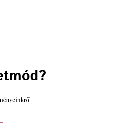
letmód?
seményeinkről