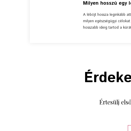
Milyen hosszú egy l
A léböjt hossza leginkább at
milyen egészségügyi célokat
hosszabb ideig tartod a kúr
Érdeke
Értesülj els