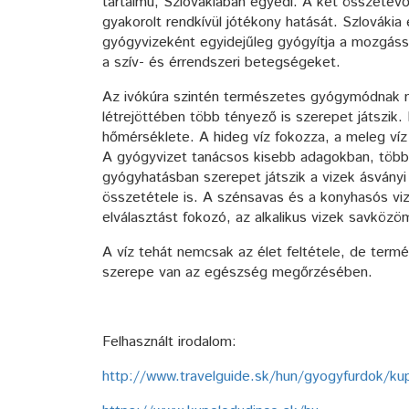
tartalmú, Szlovákiában egyedi. A két összetevő 
gyakorolt rendkívül jótékony hatását. Szlováki
gyógyvizeként egyidejűleg gyógyítja a mozgáss
a szív- és érrendszeri betegségeket.
Az ivókúra szintén természetes gyógymódnak 
létrejöttében több tényező is szerepet játszik.
hőmérséklete. A hideg víz fokozza, a meleg víz
A gyógyvizet tanácsos kisebb adagokban, többsz
gyógyhatásban szerepet játszik a vizek ásványi a
összetétele is. A szénsavas és a konyhasós vi
elválasztást fokozó, az alkalikus vizek savközö
A víz tehát nemcsak az élet feltétele, de ter
szerepe van az egészség megőrzésében.
Felhasznált irodalom:
http://www.travelguide.sk/hun/gyogyfurdok/ku