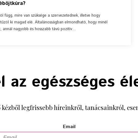
éböjtkúra?
tól függ, mire van szüksége a szervezetednek, illetve hogy
 tűzöl ki magad elé. Általánosságban elmondható, hogy minél
át, annál nagyobb és hosszabb távú pozitív…
l az egészséges é
ő kézből legfrissebb híreinkről, tanácsainkról, e
Email