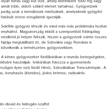
olyan forrás vagy kút vize, amely literenként 1000 mg vagy
annál több, oldott szilárd elemet tartalmaz. Gyógyvíznek
pedig azok a termálvizek minősülnek, amelyeknek gyógyító
hatását orvosi vizsgálatok igazolják.
Sokféle gyógyvíz létezik és mind más-más problémára hozhat
enyhülést. Magyarország ebből a szempontból földrajzilag
rendkívül jó helyen fekszik, hiszen a gyógyvizek szinte összes
fajtája megtalálható itt, de Szlovákia vagy Románia is
bővelkedik a természetes gyógyvizekben.
A kénes gyógyvizeket fürdőkúrában a reumás betegségekre,
lésére használjuk. Ivókúrában fokozza a gyomornedv
rszágon ilyen vizű fürdő Hévíz, Szlovákiában Trencsénteplic. A
s, konyhasós (kloridos), jódos brómos, radioaktív.
én-dioxid és hidrogén-szulfid